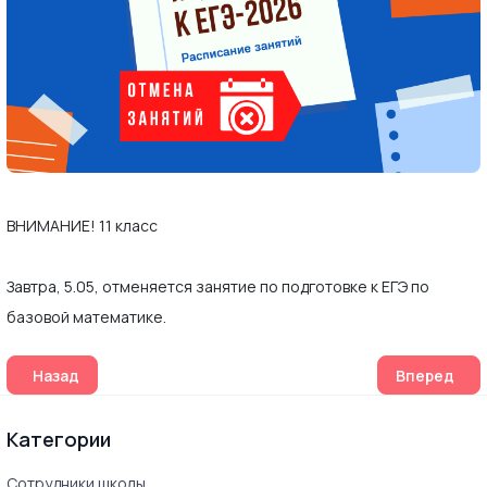
ВНИМАНИЕ! 11 класс
Завтра, 5.05, отменяется занятие по подготовке к ЕГЭ по
базовой математике.
Предыдущий: Расписание ВПР 6 и 8 мая (5-8, 10 классы)
Следующий:
Назад
Вперед
Категории
Сотрудники школы