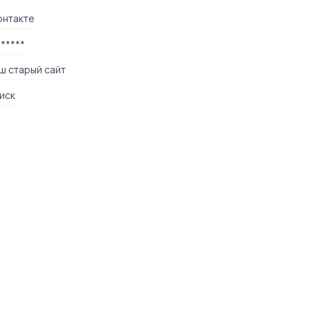
онтакте
******
ш старый сайт
иск