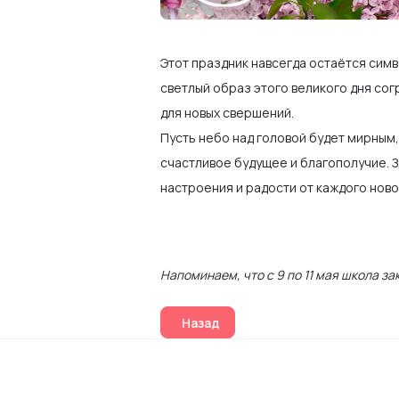
Этот праздник навсегда остаётся симв
светлый образ этого великого дня сог
для новых свершений.
Пусть небо над головой будет мирным,
счастливое будущее и благополучие. 
настроения и радости от каждого ново
Напоминаем, что с 9 по 11 мая школа за
Предыдущий: Чему учить подростка
Назад