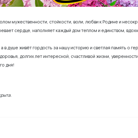
олом мужественности, стойкости, воли, любви к Родине и несок
ревает сердце, наполняет каждый дом теплом и единством, вдохн
 а в душе живёт гордость за нашу историю и светлая память о ге
Здоровья, долгих лет интересной, счастливой жизни, уверенност
го дня!
крыта.
, чтобы помочь ему найти свое место в мире, расскажем 23 