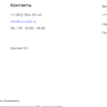
Контакты
ВК
+7 (812) 954-00-43
**
info@nou.spb.ru
На
Пн. - Пт.:
10:00 - 18:00
По
Контент 6+
ва защищены.
раняемое по лицензии
GNU General Public