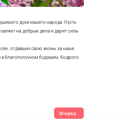
рушимого духа нашего народа. Пусть
овляет на добрые дела и дарит силы
роях, отдавших свою жизнь за наше
и в благополучном будущем, бодрого
мая на открытой встрече
Следующий: Занятие для 9-10 клас
Вперед