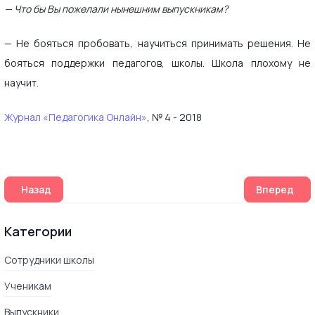
— Что бы Вы пожелали нынешним выпускникам?
— Не бояться пробовать, научиться принимать решения. Не
бояться поддержки педагогов, школы. Школа плохому не
научит.
Журнал «Педагогика Онлайн»
, № 4 - 2018
Предыдущий: Даниил Барабанов: «В школе надо учить са
Следующий:
Назад
Вперед
Категории
Сотрудники школы
Ученикам
Выпускники