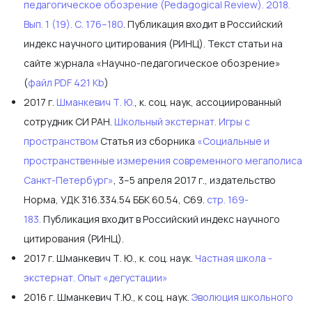
педагогическое обозрение (Pedagogical Review). 2018.
Вып. 1 (19). С. 176–180
. Публикация входит в Российский
индекс научного цитирования (РИНЦ). Текст статьи на
сайте журнала «Научно-педагогическое обозрение»
(
файл PDF 421 Kb
)
2017 г.
Шманкевич Т. Ю.
, к. соц. наук, ассоциированный
сотрудник СИ РАН.
Школьный экстернат. Игры с
пространством
Статья из сборника
«Социальные и
пространственные измерения современного мегаполиса
Санкт-Петербург»
, 3–5 апреля 2017 г., издательство
Норма, УДК 316.334.54 ББК 60.54, С69.
стр. 169-
183.
Публикация входит в Российский индекс научного
цитирования (РИНЦ).
2017 г. Шманкевич Т. Ю., к. соц. наук.
Частная школа -
экстернат. Опыт «дегустации»
2016 г. Шманкевич Т.Ю., к соц. наук.
Эволюция школьного