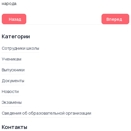
народа.
Предыдущий: Родительское онлайн-собрание для 5-10 кла
Следующий:
Назад
Вперед
Категории
Сотрудники школы
Ученикам
Выпускники
Документы
Новости
Экзамены
Сведения об образовательной организации
Контакты