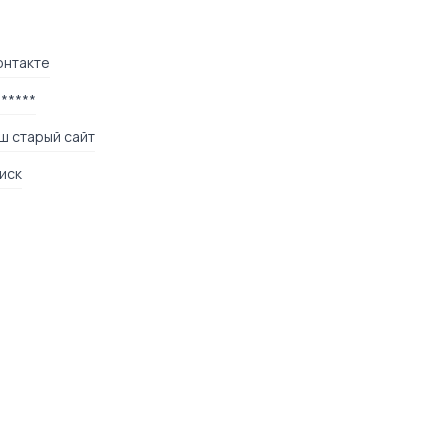
онтакте
******
ш старый сайт
иск