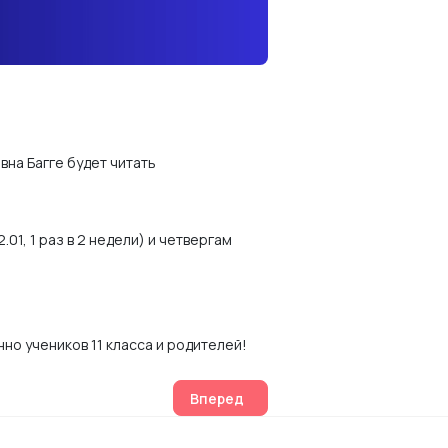
вна Багге будет читать
01, 1 раз в 2 недели) и четвергам
нно учеников 11 класса и родителей!
Следующий: 17 января состоится з
Вперед