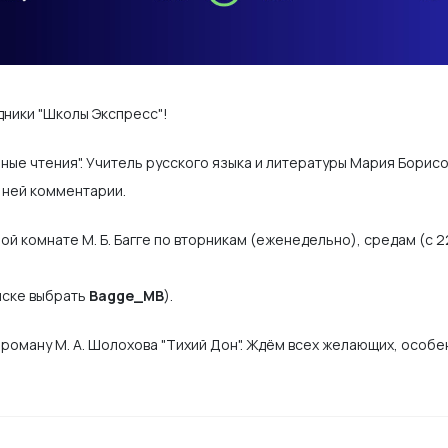
дники "Школы Экспресс"!
ые чтения". Учитель русского языка и литературы Мария Борисо
 ней комментарии.
й комнате М. Б. Багге по вторникам (еженедельно), средам (c 22.
иске выбрать
Bagge_MB
).
а роману М. А. Шолохова "Тихий Дон". Ждём всех желающих, особе
и ГВЭ в 2025 году