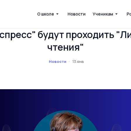
О школе
Новости
Ученикам
Р
спресс" будут проходить "
чтения"
Новости
13.янв