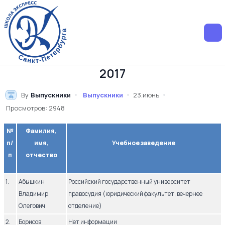
2017
By
Выпускники
Выпускники
23.июнь
Просмотров: 2948
№
Фамилия,
п/
имя,
Учебное заведение
п
отчество
1.
Абышкин
Российский государственный университет
Владимир
правосудия (юридический факультет, вечернее
Олегович
отделение)
2.
Борисов
Нет информации