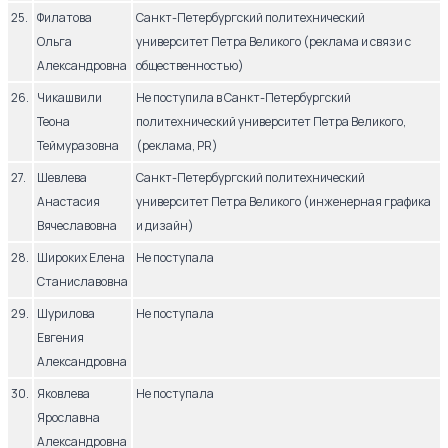
25.
Филатова
Санкт-Петербургский политехнический
Ольга
университет Петра Великого (реклама и связи с
Александровна
общественностью)
26.
Чикашвили
Не поступила в Санкт-Петербургский
Теона
политехнический университет Петра Великого,
Теймуразовна
(реклама, PR)
27.
Шевлева
Санкт-Петербургский политехнический
Анастасия
университет Петра Великого (инженерная графика
Вячеславовна
и дизайн)
28.
Широких Елена
Не поступала
Станиславовна
29.
Шурилова
Не поступала
Евгения
Александровна
30.
Яковлева
Не поступала
Ярославна
Александровна