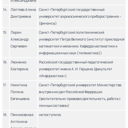
Александровна
14.
Лаптева Алина
Санкт-Петербургский государственный
Дмитриевна
университет аэрокосмического приборостроения –
(финансы)
15.
Ларин
Санкт-Петербургский политехнический
Александр
университет Петра Великого (институт прикладной
Сергеевич
математики и механики. Кафедра математики и
информационных наук (телематика))
16.
Леоненко
Российский государственный педагогический
Екатерина
университет имени А. И. Герцена (факультет
«Информатика»)
17.
Никитина
Санкт-Петербургский университет Министерства
Полина
внутренних дел Российской Федерации
Евгеньевна
(воспитательно-правовая деятельность, работа с
личным составом)
18.
Печниковская
не поступила
Антонина