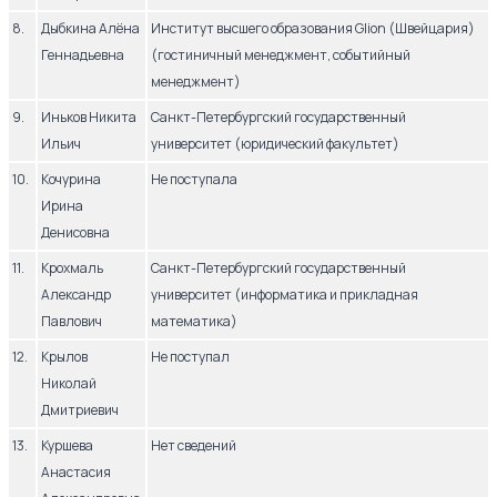
8.
Дыбкина Алёна
Институт высшего образования Glion (Швейцария)
Геннадьевна
(гостиничный менеджмент, событийный
менеджмент)
9.
Иньков Никита
Санкт-Петербургский государственный
Ильич
университет (юридический факультет)
10.
Кочурина
Не поступала
Ирина
Денисовна
11.
Крохмаль
Санкт-Петербургский государственный
Александр
университет (информатика и прикладная
Павлович
математика)
12.
Крылов
Не поступал
Николай
Дмитриевич
13.
Куршева
Нет сведений
Анастасия