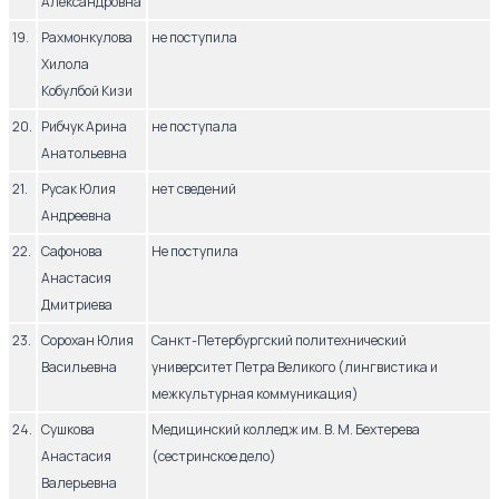
Александровна
19.
Рахмонкулова
не поступила
Хилола
Кобулбой Кизи
20.
Рибчук Арина
не поступала
Анатольевна
21.
Русак Юлия
нет сведений
Андреевна
22.
Сафонова
Не поступила
Анастасия
Дмитриева
23.
Сорохан Юлия
Санкт-Петербургский политехнический
Васильевна
университет Петра Великого (лингвистика и
межкультурная коммуникация)
24.
Сушкова
Медицинский колледж им. В. М. Бехтерева
Анастасия
(сестринское дело)
Валерьевна