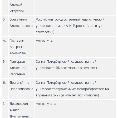
Алексей
Игоревич
3.
Брега Анна
Российский государственный педагогический
Александровна
университет имени А. И. Герцена (институт
психологии)
4.
Гаспарян
Не поступал
Мигран
Арменович
5.
Григорьев
Санкт-Петербургский государственный
Александр
университет (биологический факультет)
Сергеевич
6.
Дроган Анна
Санкт-Петербургский государственный
Владиславовна
университет аэрокосмического приборостроения
(гуманитарный факультет, политология)
7.
Дроздецкая
Не поступала
Анита
Дмитриевна